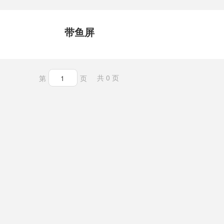
带鱼屏
共 0 页
第
页