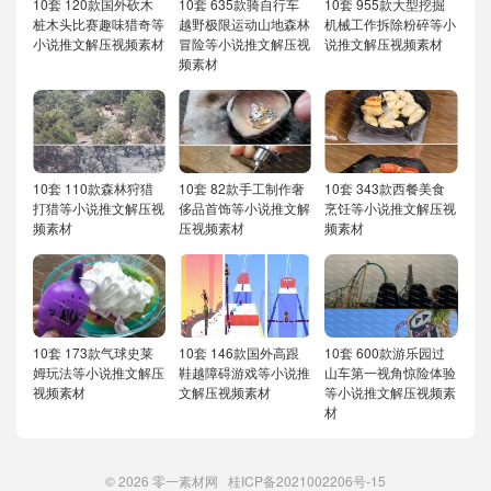
10套 120款国外砍木
10套 635款骑自行车
10套 955款大型挖掘
桩木头比赛趣味猎奇等
越野极限运动山地森林
机械工作拆除粉碎等小
小说推文解压视频素材
冒险等小说推文解压视
说推文解压视频素材
频素材
10套 110款森林狩猎
10套 82款手工制作奢
10套 343款西餐美食
打猎等小说推文解压视
侈品首饰等小说推文解
烹饪等小说推文解压视
频素材
压视频素材
频素材
10套 173款气球史莱
10套 146款国外高跟
10套 600款游乐园过
姆玩法等小说推文解压
鞋越障碍游戏等小说推
山车第一视角惊险体验
视频素材
文解压视频素材
等小说推文解压视频素
材
© 2026
零一素材网
桂ICP备2021002206号-15