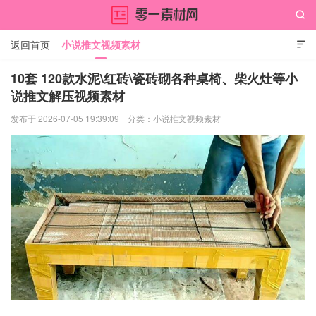

返回首页
小说推文视频素材

10套 120款水泥\红砖\瓷砖砌各种桌椅、柴火灶等小
说推文解压视频素材
零一素材网
发布于 2026-07-05 19:39:09
分类：
小说推文视频素材