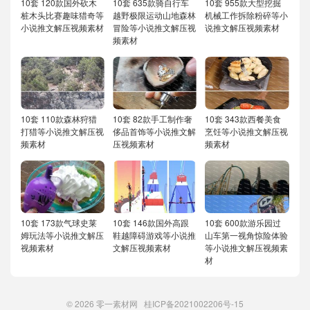
10套 120款国外砍木
10套 635款骑自行车
10套 955款大型挖掘
桩木头比赛趣味猎奇等
越野极限运动山地森林
机械工作拆除粉碎等小
小说推文解压视频素材
冒险等小说推文解压视
说推文解压视频素材
频素材
10套 110款森林狩猎
10套 82款手工制作奢
10套 343款西餐美食
打猎等小说推文解压视
侈品首饰等小说推文解
烹饪等小说推文解压视
频素材
压视频素材
频素材
10套 173款气球史莱
10套 146款国外高跟
10套 600款游乐园过
姆玩法等小说推文解压
鞋越障碍游戏等小说推
山车第一视角惊险体验
视频素材
文解压视频素材
等小说推文解压视频素
材
© 2026
零一素材网
桂ICP备2021002206号-15